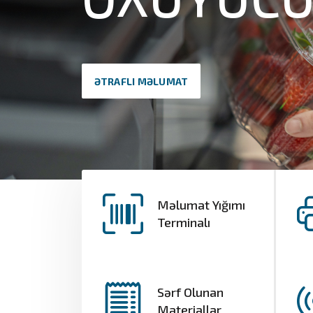
ƏTRAFLI MƏLUMAT
Məlumat Yığımı
Terminalı
Sərf Olunan
Materiallar