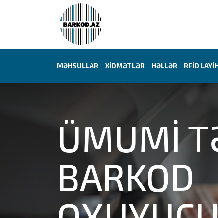
MƏHSULLAR
XİDMƏTLƏR
HƏLLƏR
RFİD LAYİ
ÜMUMİ T
BARKOD
OXUYUCU