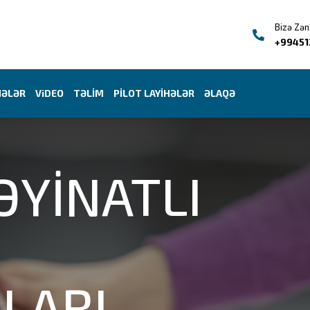
Bizə Zən
+99451
HƏLƏR
ViDEO
TƏLİM
PİLOT LAYİHƏLƏR
ƏLAQƏ
ƏYİNATLI
LARI