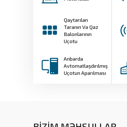
Qaytarılan
Taranın Və Qaz
Balonlarının
Uçotu
Anbarda
Avtomatlaşdırılmış
Uçotun Aparılması
BİZİM MƏHSULLAR