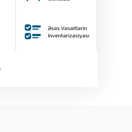
Əsas Vəsaitlərin
Inventarizasiyası
ı