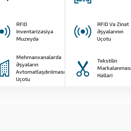
RFID
RFID Və Zinət
Inventarizasiya
Əşyalarının
Muzeydə
Uçotu
Mehmanxanalarda
Tekstilin
Əşyaların
Markalanmas
Avtomatlaşdırılması
Həlləri
Uçotu