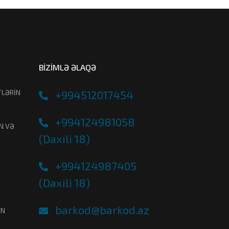
BİZİMLƏ ƏLAQƏ
TLƏRİN
+994512017454
+994124981058
N VƏ
(Daxili 18)
+994124987405
(Daxili 18)
barkod@barkod.az
İN