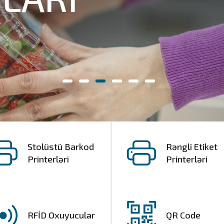
Stolüstü Barkod
Rəngli Etiket
Printerləri
Printerləri
RFİD Oxuyucular
QR Code