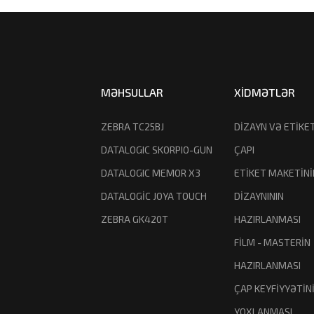
MƏHSULLAR
XİDMƏTLƏR
ZEBRA TC25BJ
DİZAYN VƏ ETİKE
DATALOGIC SKORPIO-GUN
ÇAPI
DATALOGIC MEMOR X3
ETİKET MAKETİNİ
DATALOGİC JOYA TOUCH
DİZAYNININ
ZEBRA GK420T
HAZIRLANMASI
FİLM - MASTERİN
HAZIRLANMASI
ÇAP KEYFİYYƏTİN
YOXLANMASI