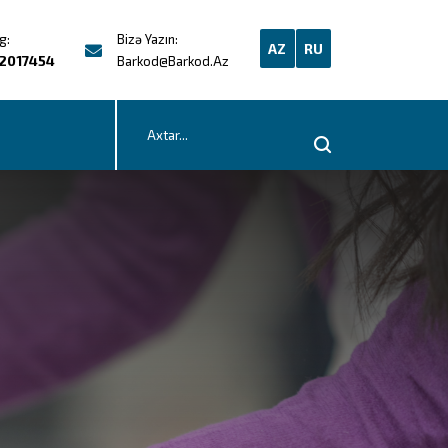
g:
Bizə Yazın:
AZ
RU
2017454
Barkod@barkod.az