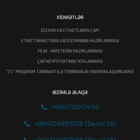
XİDMƏTLƏR
DİZAYN VƏ ETİKETLƏRİN ÇAPI
ETİKET MAKETİNİN VƏ DİZAYNININ HAZIRLANMASI
FİLM - MASTERİN HAZIRLANMASI
ÇAP KEYFİYYƏTİNİN YOXLANMASI
"1 C" PROQRAM TƏMİNATI İLƏ TERMİNALIN SİNXRONLAŞDIRILMASI
BİZİMLƏ ƏLAQƏ
+994512017454
+994124981058 (Daxili 18)
+994124987405 (Daxili 18)