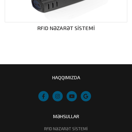
RFID NƏZARƏT SİSTEMİ
HAQQIMIZDA
MƏHSULLAR
RFID NƏZARƏT SİSTEMİ