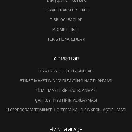
YAPIŞQAN ETİKETLƏR
TERMOTRANSFER LENTI
TİBBİ QOLBAQLAR
PLOMB ETIKET
TEKİSTİL YARLIKLARI
XİDMƏTLƏR
DİZAYN VƏ ETİKETLƏRİN ÇAPI
ETİKET MAKETİNİN VƏ DİZAYNININ HAZIRLANMASI
FİLM - MASTERİN HAZIRLANMASI
ÇAP KEYFİYYƏTİNİN YOXLANMASI
"1 C" PROQRAM TƏMİNATI İLƏ TERMİNALIN SİNXRONLAŞDIRILMASI
BİZİMLƏ ƏLAQƏ