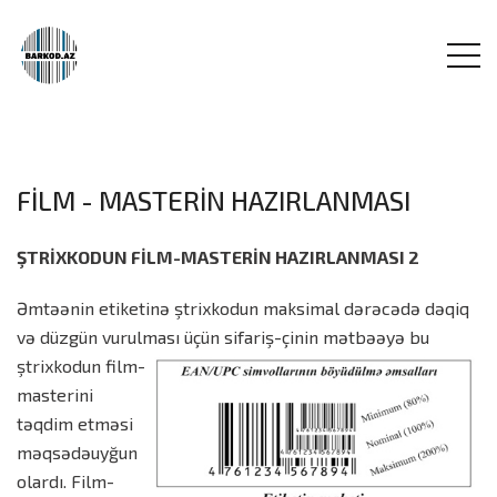
FİLM - MASTERİN HAZIRLANMASI
ŞTRİXKODUN FİLM-MASTERİN HAZIRLANMASI 2
Əmtəənin etiketinə ştrixkodun maksimal dərəcədə dəqiq
və düzgün vurulması üçün sifariş-çinin mətbəəyə bu
ştrixkodun film-
masterini
təqdim etməsi
məqsədəuyğun
olardı. Film-