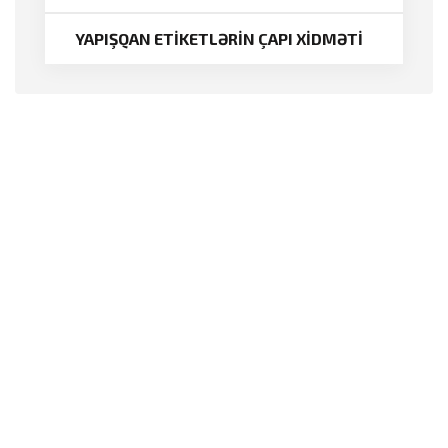
YAPIŞQAN ETİKETLƏRİN ÇAPI XİDMƏTİ