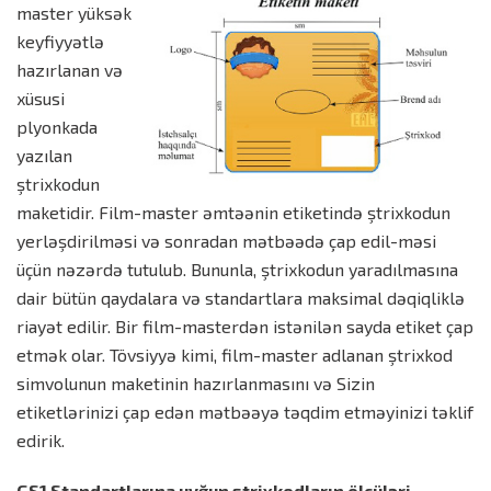
master yüksək
keyfiyyətlə
hazırlanan və
xüsusi
plyonkada
yazılan
ştrixkodun
maketidir. Film-master əmtəənin etiketində ştrixkodun
yerləşdirilməsi və sonradan mətbəədə çap edil-məsi
üçün nəzərdə tutulub. Bununla, ştrixkodun yaradılmasına
dair bütün qaydalara və standartlara maksimal dəqiqliklə
riayət edilir. Bir film-masterdən istənilən sayda etiket çap
etmək olar. Tövsiyyə kimi, film-master adlanan ştrixkod
simvolunun maketinin hazırlanmasını və Sizin
etiketlərinizi çap edən mətbəəyə təqdim etməyinizi təklif
edirik.
GS1 Standartlarına uyğun ştrixkodların ölçüləri