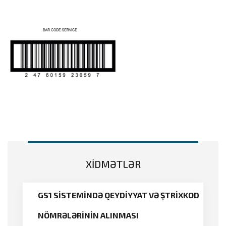
XİDMƏTLƏR
GS1 SİSTEMİNDƏ QEYDİYYAT VƏ ŞTRİXKOD
NÖMRƏLƏRİNİN ALINMASI