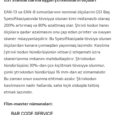
EAN-13 və EAN-8 simvollarının nominal ölçülərini GS1 Baş
Spesifikasiyasında tövsiyyə olunan kimi mütənasib olaraq
200% artırmaq və 80% azaltmaq olar. Ştrixli kodun hansı
ölçülərə qədər azalmasını onu çap edən printer və oxuyan
skaner müəyyənləşdirir. Bu Spesifikasiyada tövsiyə olunan
ölçülərdən kənara çıxmaqdan yayınmaq lazımdır. Kəsilmə
(ştrixli kodun hündürlüyünün ixtisarı) istiqaməti üzrə
skanerlənmə imkanını məhdudlaşdırır. Ştrixkodun
hündürlüyünü 30%-dən çox kiçiltmək tövsiyyə olunmur,
çünki ştrixkodun hündürlüyü 16 mm-dən az olmamalıdır.
Bu zaman onun oxunma ehtimalı azalır. Ştrixkodun
kəsilməsini nadir hallarda, sahə kiçik olduqda tətbiq
etmək lazımdır.
Fİlm-master nümunələri: