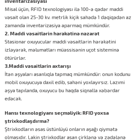
inventarizasiyası
Misal üçün, RFID texnologiyası ilə 100-ə qədər maddi
vəsait olan 25-30 kv. metrlik kiçik sahədə 1 dəqiqədən az
zamanda inventarizasiya aparmaq mümkündür.
2. Maddi vəsaitlərin hərəkətinə nəzarət
Stasionar oxuyucular maddi vəsaitlərin hərəkətini
izləyərək, məlumatları müəssisənin uçot sisteminə
ötürürlər.
3.Maddi vəsaitlərin axtarışı
İtən əşyaları asanlıqla tapmaq mümkündür: onun kodunu
mobil oxuyucuya daxil edib, sahəni yoxlayırsız. Lazımi
əşya tapılanda, oxuyucu bu haqda siqnalla xəbərdar
edəcək.
Hansı texnologiyanı seçməliyik: RFID yoxsa
ştrixkodlaşdırma?
Ştrixkodların əsas üstünlüyü onların aşağı qiymətə
olmasıdır. Lakin ştrixkodlar asan çirklənə və zədələnə