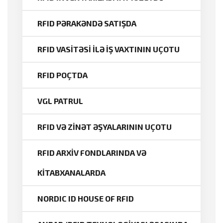
RFID PƏRAKƏNDƏ SATIŞDA
RFID VASİTƏSİ İLƏ İŞ VAXTININ UÇOTU
RFID POÇTDA
VGL PATRUL
RFID VƏ ZİNƏT ƏŞYALARININ UÇOTU
RFID ARXİV FONDLARINDA VƏ
KİTABXANALARDA
NORDIC ID HOUSE OF RFID