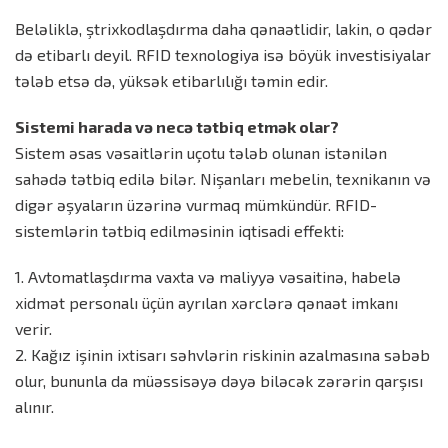
Beləliklə, ştrixkodlaşdırma daha qənaətlidir, lakin, o qədər
də etibarlı deyil. RFID texnologiya isə böyük investisiyalar
tələb etsə də, yüksək etibarlılığı təmin edir.
Sistemi harada və necə tətbiq etmək olar?
Sistem əsas vəsaitlərin uçotu tələb olunan istənilən
sahədə tətbiq edilə bilər. Nişanları mebelin, texnikanın və
digər əşyaların üzərinə vurmaq mümkündür. RFID-
sistemlərin tətbiq edilməsinin iqtisadi effekti:
1. Avtomatlaşdırma vaxta və maliyyə vəsaitinə, habelə
xidmət personalı üçün ayrılan xərclərə qənaət imkanı
verir.
2. Kağız işinin ixtisarı səhvlərin riskinin azalmasına səbəb
olur, bununla da müəssisəyə dəyə biləcək zərərin qarşısı
alınır.