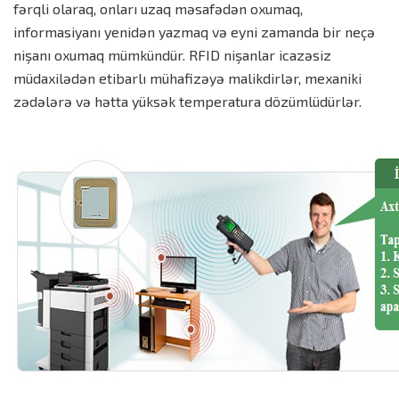
fərqli olaraq, onları uzaq məsafədən oxumaq,
informasiyanı yenidən yazmaq və eyni zamanda bir neçə
nişanı oxumaq mümkündür. RFID nişanlar icazəsiz
müdaxilədən etibarlı mühafizəyə malikdirlər, mexaniki
zədələrə və hətta yüksək temperatura dözümlüdürlər.