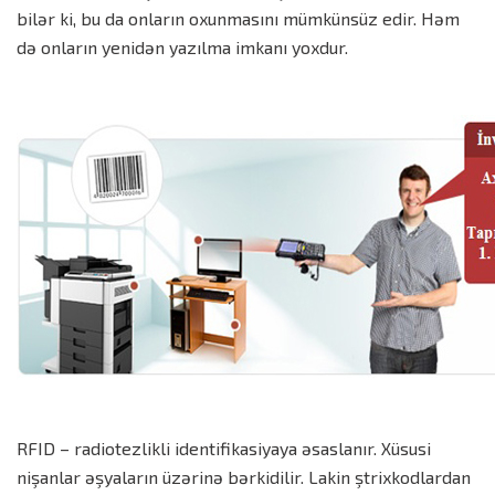
bilər ki, bu da onların oxunmasını mümkünsüz edir. Həm
də onların yenidən yazılma imkanı yoxdur.
RFID – radiotezlikli identifikasiyaya əsaslanır. Xüsusi
nişanlar əşyaların üzərinə bərkidilir. Lakin ştrixkodlardan