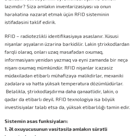
lazımdır? Sizə əmlakın inventarizasiyası və onun
hərəkətinə nəzarət etmək üçün RFID sisteminin
istifadəsini təklif edirik.
RFID – radiotezlikli identifikasiyaya əsaslanır. Xüsusi
nişanlar əşyaların üzərinə bərkidilir. Lakin ştrixkodlardan
fərqli olaraq, onları uzaq məsafədən oxumaq,
informasiyanı yenidən yazmaq və eyni zamanda bir neçə
nişanı oxumaq mümkündür. RFID nişanlar icazəsiz
müdaxilədən etibarlı mühafizəyə malikdirlər, mexaniki
zədələrə və hətta yüksək temperatura dözümlüdürlər.
Beləliklə, ştrixkodlaşdırma daha qənaətlidir, lakin, o
qədər də etibarlı deyil. RFID texnologiya isə böyük
investisiyalar tələb etsə də, yüksək etibarlılığı təmin edir.
Sistemin əsas funksiyaları:
1. Əl oxuyucusunun vasitəsilə əmlakın sürətli