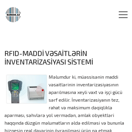
RFID-MADDİ VƏSAİTLƏRİN
İNVENTARİZASİYASI SİSTEMİ
Məlumdur ki, müəssisənin maddi
vəsaitlərinin inventarizasiyasının
aparılmasına xeyli vaxt və işçi gücü
sərf edilir. İnventarizasiyanın tez,
rahat və maksimum dəqiqliklə
aparması, səhvlərə yol vermədən, əmlak obyektləri
haqqında düzgün məlumatların əldə edilməsi və bununla
biznesin real dəyərinin öyrənilməsi üçün nə etmək