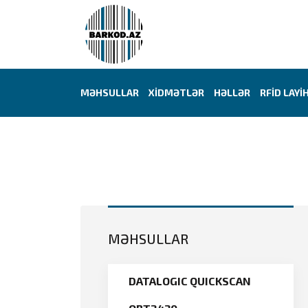
MƏHSULLAR
XİDMƏTLƏR
HƏLLƏR
RFİD LAYİ
MƏHSULLAR
DATALOGIC QUICKSCAN