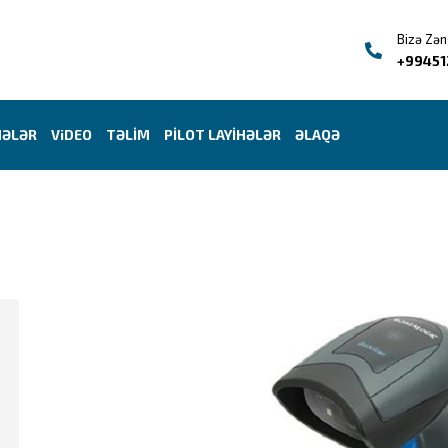
Bizə Zən
+99451
HƏLƏR
ViDEO
TƏLİM
PİLOT LAYİHƏLƏR
ƏLAQƏ