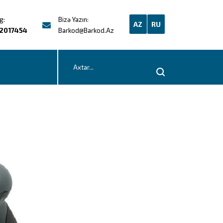
g:
Bizə Yazın:
AZ
RU
2017454
Barkod@barkod.az