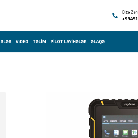
Bizə Zən
+99451
HƏLƏR
ViDEO
TƏLİM
PİLOT LAYİHƏLƏR
ƏLAQƏ