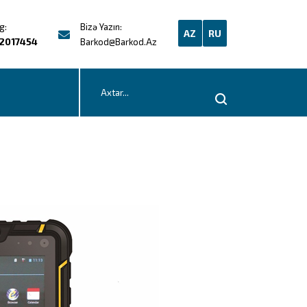
g:
Bizə Yazın:
AZ
RU
2017454
Barkod@barkod.az