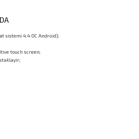
PDA
t sistemi 4.4 ОС Android);
tive touch screen;
təkləyir;