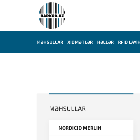
MƏHSULLAR
XİDMƏTLƏR
HƏLLƏR
RFİD LAYİ
MƏHSULLAR
NORDICID MERLIN