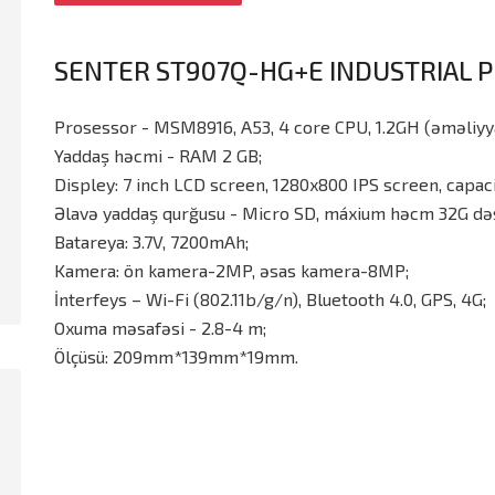
SENTER ST907Q-HG+E INDUSTRIAL 
Prosessor - MSM8916, A53, 4 core CPU, 1.2GH (əməliyya
Yaddaş həcmi - RAM 2 GB;
Displey: 7 inch LCD screen, 1280x800 IPS screen, capaci
Əlavə yaddaş qurğusu - Micro SD, máxium həcm 32G dəs
Batareya: 3.7V, 7200mAh;
Kamera: ön kamera-2MP, əsas kamera-8MP;
İnterfeys – Wi-Fi (802.11b/g/n), Bluetooth 4.0, GPS, 4G;
Oxuma məsafəsi - 2.8-4 m;
Ölçüsü: 209mm*139mm*19mm.