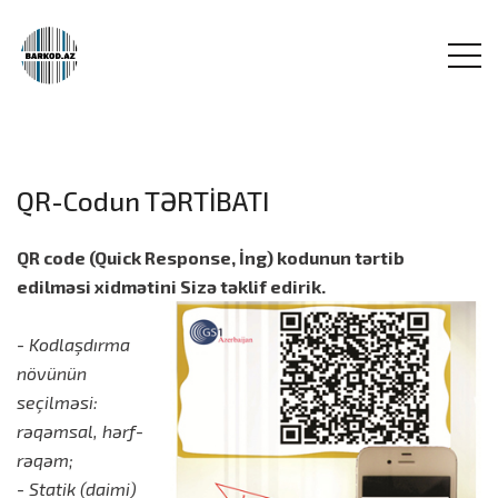
QR-Codun TƏRTİBATI
QR code (Quick Response, İng) kodunun tərtib
edilməsi xidmətini Sizə təklif edirik.
- Kodlaşdırma
növünün
seçilməsi:
rəqəmsal, hərf-
rəqəm;
- Statik (daimi)