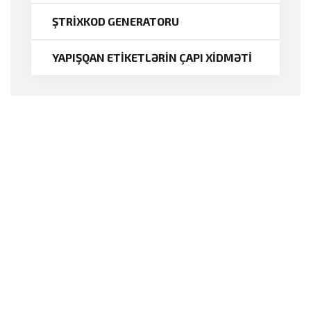
ŞTRİXKOD GENERATORU
YAPIŞQAN ETİKETLƏRİN ÇAPI XİDMƏTİ