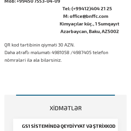
Mob: +99450 7553-04-09
Tel: (+99412)404 21 25
M:
office@bnffc.com
Kimyaçılar küç., 1 Sumqayıt
Azərbaycan, Baku, AZ5002
QR kod tərtibinin qiyməti 30 AZN.
Daha ətraflı məlumatı 4981058 /4987405 telefon
nömrələri ilə ala bilərsiniz.
XİDMƏTLƏR
GS1 SİSTEMİNDƏ QEYDİYYAT VƏ ŞTRİXKOD