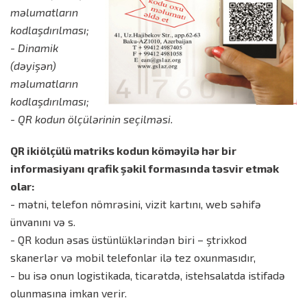
məlumatların
kodlaşdırılması;
- Dinamik
(dəyişən)
məlumatların
kodlaşdırılması;
- QR kodun ölçülərinin seçilməsi.
QR ikiölçülü matriks kodun köməyilə hər bir
informasiyanı qrafik şəkil formasında təsvir etmək
olar:
- mətni, telefon nömrəsini, vizit kartını, web səhifə
ünvanını və s.
- QR kodun əsas üstünlüklərindən biri – ştrixkod
skanerlər və mobil telefonlar ilə tez oxunmasıdır,
- bu isə onun logistikada, ticarətdə, istehsalatda istifadə
olunmasına imkan verir.