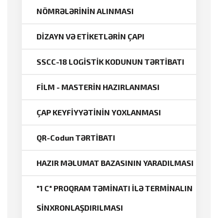
NÖMRƏLƏRİNİN ALINMASI
DİZAYN VƏ ETİKETLƏRİN ÇAPI
SSCC-18 LOGİSTİK KODUNUN TƏRTİBATI
FİLM - MASTERİN HAZIRLANMASI
ÇAP KEYFİYYƏTİNİN YOXLANMASI
QR-Codun TƏRTİBATI
HAZIR MƏLUMAT BAZASININ YARADILMASI
"1 C" PROQRAM TƏMİNATI İLƏ TERMİNALIN
SİNXRONLAŞDIRILMASI