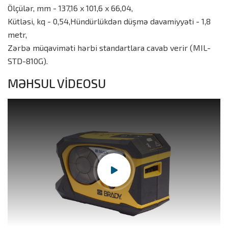
Ölçülər, mm - 137,16 x 101,6 x 66,04,
Kütləsi, kq - 0,54,Hündürlükdən düşmə davamiyyəti - 1,8
metr,
Zərbə müqaviməti hərbi standartlara cavab verir (MIL-
STD-810G).
MƏHSUL VİDEOSU