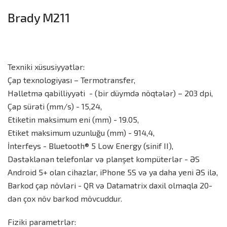
Brady M211
Texniki xüsusiyyətlər:
Çap texnologiyası – Termotransfer,
Həlletmə qabilliyyəti - (bir düymdə nöqtələr) – 203 dpi,
Çap sürəti (mm/s) - 15,24,
Etiketin maksimum eni (mm) - 19.05,
Etiket maksimum uzunluğu (mm) - 914,4,
İnterfeys - Bluetooth® 5 Low Energy (sinif II),
Dəstəklənən telefonlar və planşet kompüterlər - ƏS
Android 5+ olan cihazlar, iPhone 5S və ya daha yeni ƏS ilə,
Barkod çap növləri - QR və Datamatrix daxil olmaqla 20-
dən çox növ barkod mövcuddur.
Fiziki parametrlər: